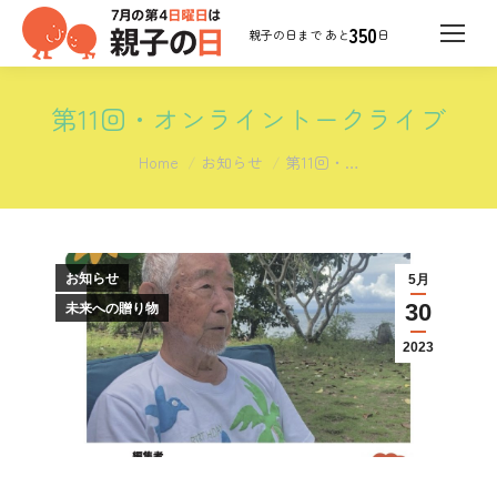
350
日
第11回・オンライントークライブ
You are here:
Home
お知らせ
第11回・…
お知らせ
5月
30
未来への贈り物
2023