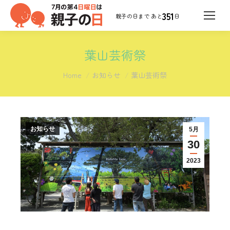
351
日
葉山芸術祭
You are here:
Home
お知らせ
葉山芸術祭
お知らせ
5月
30
2023