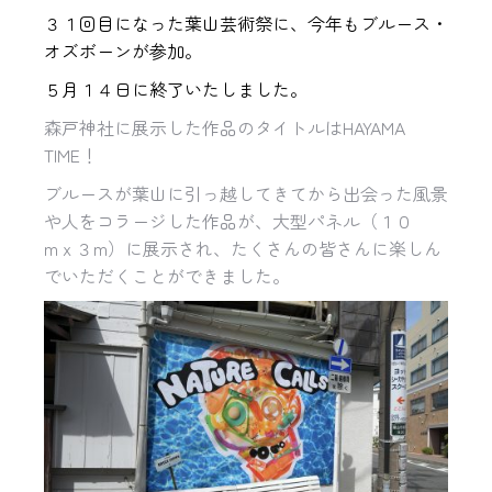
３１回目になった葉山芸術祭に、今年もブルース・
オズボーンが参加。
５月１４日に終了いたしました。
森戸神社に展示した作品のタイトルは
HAYAMA
TIME
！
ブルースが葉山に引っ越してきてから出会った風景
や人をコラージした作品が、大型パネル（１０
m
x
３
m
）に展示され、たくさんの皆さんに楽しん
でいただくことができました。