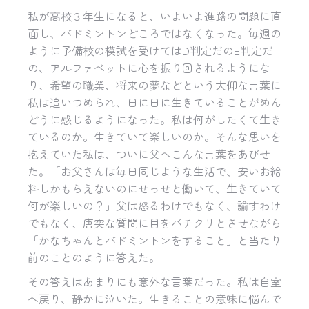
私が高校３年生になると、いよいよ進路の問題に直
面し、バドミントンどころではなくなった。毎週の
ように予備校の模試を受けてはD判定だのE判定だ
の、アルファベットに心を振り回されるようにな
り、希望の職業、将来の夢などという大仰な言葉に
私は追いつめられ、日に日に生きていることがめん
どうに感じるようになった。私は何がしたくて生き
ているのか。生きていて楽しいのか。そんな思いを
抱えていた私は、ついに父へこんな言葉をあびせ
た。「お父さんは毎日同じような生活で、安いお給
料しかもらえないのにせっせと働いて、生きていて
何が楽しいの？」父は怒るわけでもなく、諭すわけ
でもなく、唐突な質問に目をパチクリとさせながら
「かなちゃんとバドミントンをすること」と当たり
前のことのように答えた。
その答えはあまりにも意外な言葉だった。私は自室
へ戻り、静かに泣いた。生きることの意味に悩んで