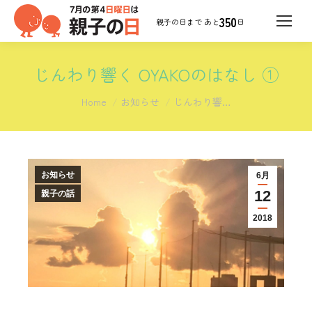
350
日
じんわり響く OYAKOのはなし ①
You are here:
Home
お知らせ
じんわり響…
お知らせ
6月
12
親子の話
2018