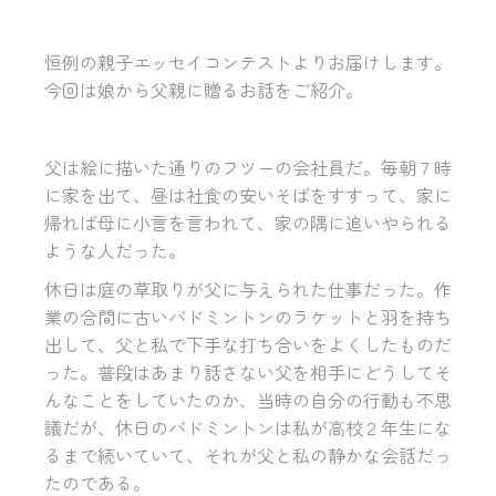
恒例の親子エッセイコンテストよりお届けします。
今回は娘から父親に贈るお話をご紹介。
父は絵に描いた通りのフツーの会社員だ。毎朝７時
に家を出て、昼は社食の安いそばをすすって、家に
帰れば母に小言を言われて、家の隅に追いやられる
ような人だった。
休日は庭の草取りが父に与えられた仕事だった。作
業の合間に古いバドミントンのラケットと羽を持ち
出して、父と私で下手な打ち合いをよくしたものだ
った。普段はあまり話さない父を相手にどうしてそ
んなことをしていたのか、当時の自分の行動も不思
議だが、休日のバドミントンは私が高校２年生にな
るまで続いていて、それが父と私の静かな会話だっ
たのである。