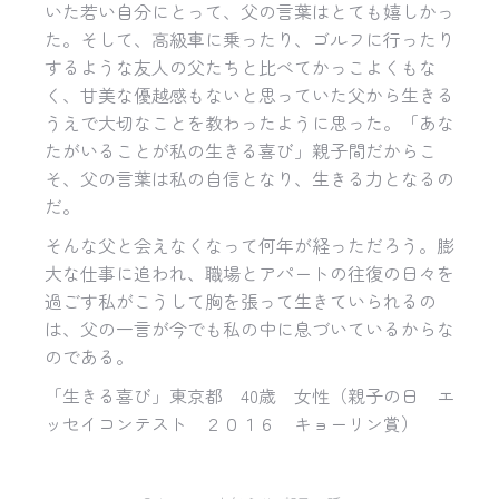
いた若い自分にとって、父の言葉はとても嬉しかっ
た。そして、高級車に乗ったり、ゴルフに行ったり
するような友人の父たちと比べてかっこよくもな
く、甘美な優越感もないと思っていた父から生きる
うえで大切なことを教わったように思った。「あな
たがいることが私の生きる喜び」親子間だからこ
そ、父の言葉は私の自信となり、生きる力となるの
だ。
そんな父と会えなくなって何年が経っただろう。膨
大な仕事に追われ、職場とアパートの往復の日々を
過ごす私がこうして胸を張って生きていられるの
は、父の一言が今でも私の中に息づいているからな
のである。
「生きる喜び」東京都 40歳 女性（親子の日 エ
ッセイコンテスト ２０１６ キョーリン賞）