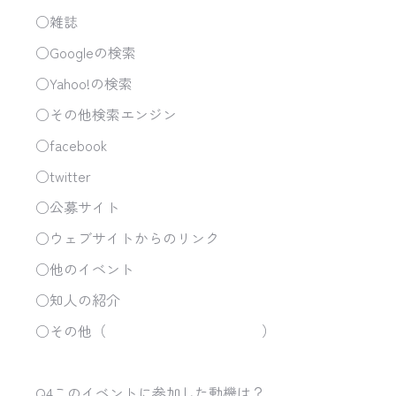
○雑誌
○Googleの検索
○Yahoo!の検索
○その他検索エンジン
○facebook
○twitter
○公募サイト
○ウェブサイトからのリンク
○他のイベント
○知人の紹介
○その他（ ）
Q4このイベントに参加した動機は？