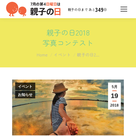
349
日
親子の日2018
写真コンテスト
You are here:
Home
イベント
親子の日2…
イベント
5月
19
お知らせ
2018