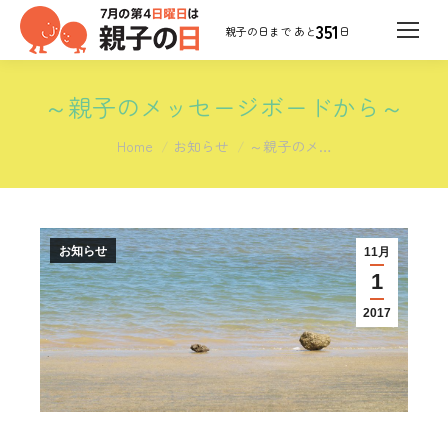
351
日
～親子のメッセージボードから～
You are here:
Home
お知らせ
～親子のメ…
お知らせ
11月
1
2017