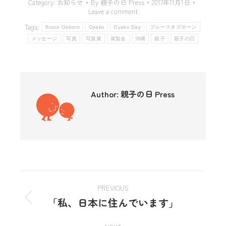
Category:
お知らせ
By
親子の日 Press
2017年11月1日
Leave a comment
Tags:
Bruce Osborn
Oyako
Oyako Day
ブルースオズボーン
メッセージ
写真
写真展
展覧会
沖縄
親子
親子の日
Author:
親子の日 Press
PREVIOUS
「私、日本に住んでいます」