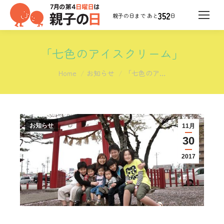
352
日
「七色のアイスクリーム」
You are here:
Home
お知らせ
「七色のア…
お知らせ
11月
30
2017