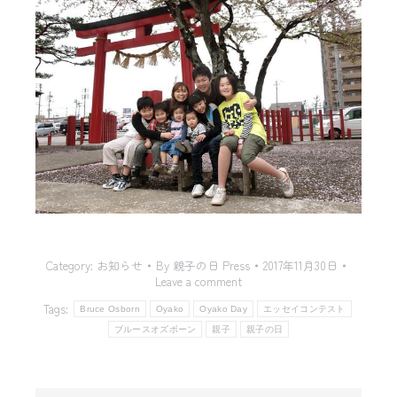
Category:
お知らせ
By
親子の日 Press
2017年11月30日
Leave a comment
Tags:
Bruce Osborn
Oyako
Oyako Day
エッセイコンテスト
ブルースオズボーン
親子
親子の日