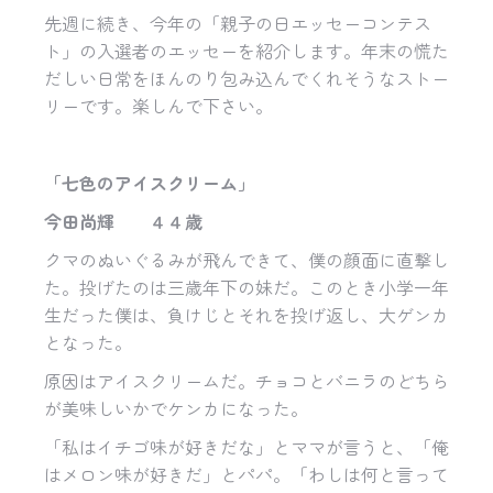
先週に続き、今年の「親子の日エッセーコンテス
ト」
の入選者のエッセーを紹介します。
年末の慌た
だしい日常をほんのり包み込んでくれそうなストー
リー
です。楽しんで下さい。
「七色のアイスクリーム」
今田尚輝 ４４歳
クマのぬいぐるみが飛んできて、僕の顔面に直撃し
た。投げたのは三歳年下の妹だ。このとき小学一年
生だった僕は、負けじとそれを投げ返し、大ゲンカ
となった。
原因はアイスクリームだ。チョコとバニラのどちら
が美味しいかでケンカになった。
「私はイチゴ味が好きだな」とママが言うと、「俺
はメロン味が好きだ」とパパ。「わしは何と言って