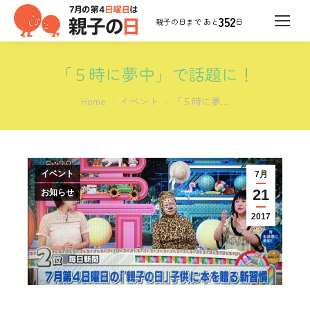
352
日
「５時に夢中」で話題に！
You are here:
Home
イベント
「５時に夢…
イベント
7月
21
お知らせ
2017