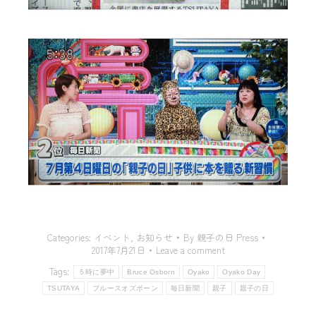
Categories:
イベント
,
お知らせ
By
親子の日 Press
2017年7月21日
Leave a comment
Tags:
５時に夢中
Bruce Osborn
Oyako
Oyako Day
TSUTAYA
ブルースオズボーン
毎日新聞
親子
親子の日