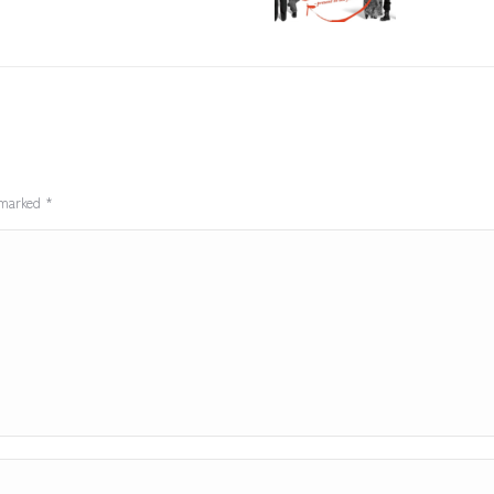
e marked
*