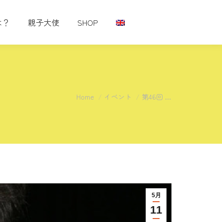
は？
親子大使
SHOP
You are here:
Home
イベント
第46回 …
5月
11