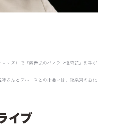
クションズ）で『麿赤児のパノラマ怪奇館』を手が
五味さんとブルースとの出会いは、後楽園のお化