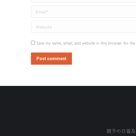
Email *
Website
Save my name, email, and website in this browser for the
Post comment
親子の日普及