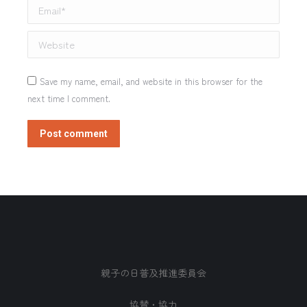
Email *
Website
Save my name, email, and website in this browser for the
next time I comment.
Post comment
親子の日普及推進委員会
協賛・協力