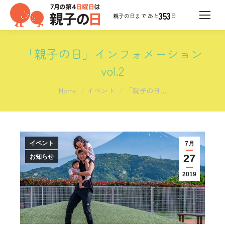
353
日
「親子の日」インフォメーション
vol.2
You are here:
Home
イベント
「親子の日…
イベント
7月
27
お知らせ
2019