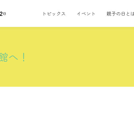
2
トピックス
イベント
親子の日と
日
館へ！