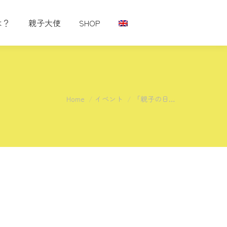
は？
親子大使
SHOP
You are here:
Home
イベント
「親子の日…