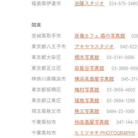
福島県伊達市
光陽スタジオ
024-575-3480
関東
茨城県取手市
肖像カフェ 森の写真館
02
東京都八王子市
アキヤマスタジオ
042-622
東京都大田区
橋本写真館
03-3741-0696
東京都足立区
田賀谷写真舘
03-3886-659
神奈川県横浜市
横浜高島屋写真館
045-311
東京都板橋区
梅村写真館
03-3966-4600
東京都江東区
福地写真館
03-3684-128
埼玉県秩父市
秩父写真館
0494-22-1069
千葉県柏市
柏高島屋写真館
047-144-7
千葉県柏市
ヒミツキチ PHOTOGRAPHY