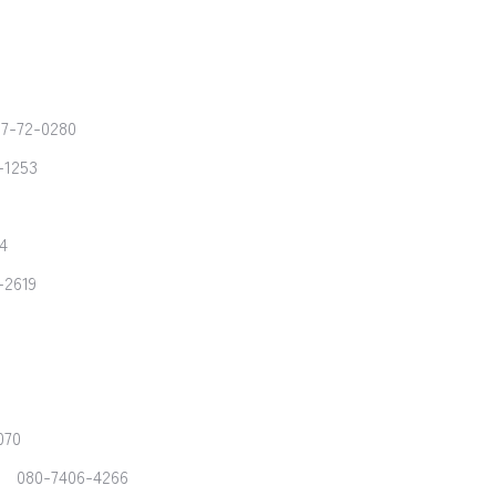
97-72-0280
-1253
4
-2619
8
070
080-7406-4266