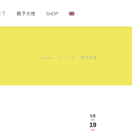
は？
親子大使
SHOP
You are here:
Home
イベント
親子大賞 …
5月
19