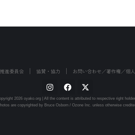
推進委員会
協賛・協力
お問い合わせ／著作権／個
pyright 2026 oyako.org | All the content is attributed to respective right holde
hotos are copyrighted by Bruce Osborn / Ozone Inc. unless otherwise credite