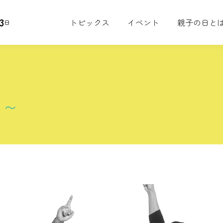
3
トピックス
イベント
親子の日と
日
？～