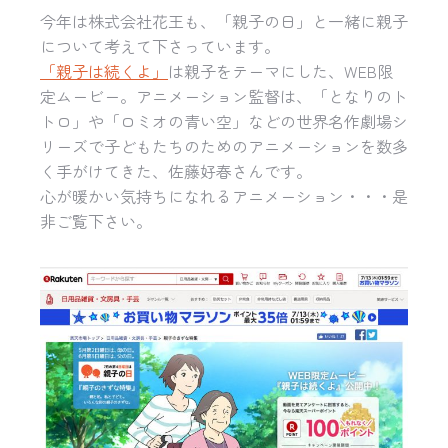
今年は株式会社
花王
も、「親子の日」
と一緒に親子
について考えて下さっています。
「親子は続くよ」
は親子をテーマにした、WEB限
定ムービー。ア
ニメーション監督は、「となりのト
トロ」や「ロミオの青い空」な
どの世界名作劇場シ
リーズで子どもたちのためのアニメーションを
数多
く手がけてきた、佐藤好春さんです。
心が暖かい気持ちになれるアニメーション・・・是
非ご覧下さい。