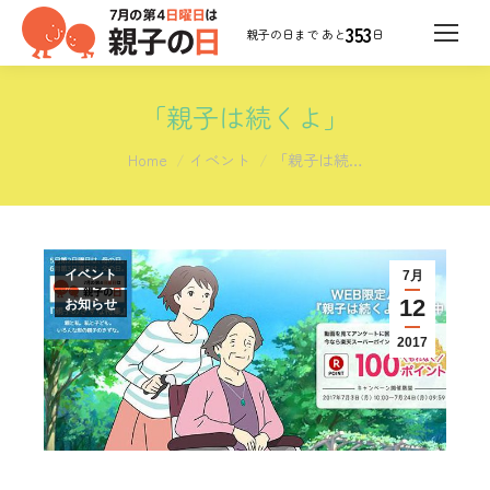
353
日
「親子は続くよ」
You are here:
Home
イベント
「親子は続…
イベント
7月
12
お知らせ
2017