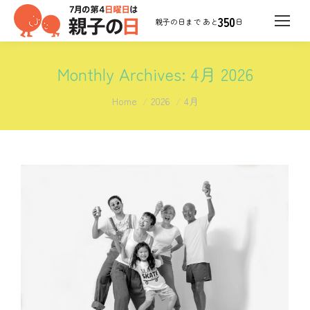
350
日
Monthly Archives:
4月 2026
You are here:
Home
2026
4月