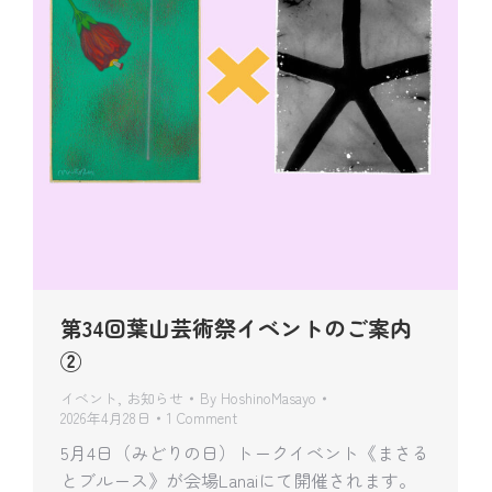
第34回葉山芸術祭イベントのご案内
②
イベント
,
お知らせ
By
HoshinoMasayo
2026年4月28日
1 Comment
5月4日（みどりの日）トークイベント《まさる
とブルース》が会場Lanaiにて開催されます。