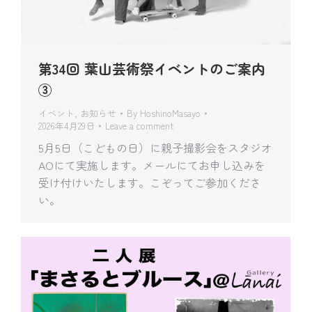
第34回 葉山芸術祭イベントのご案内
③
イベント
,
お知らせ
By
HoshinoMasayo
2026年4月29日
Leave a comment
5月5日（こどもの日）に親子撮影会をスタジオ
AOにて実施します。メールにてお申し込みを
受け付けいたします。こぞってご参加くださ
い。