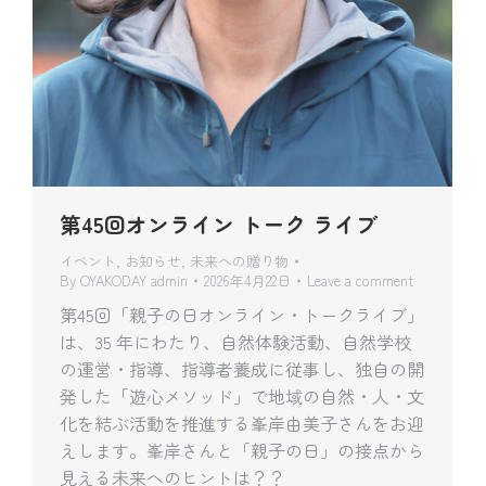
第45回オンライン トーク ライブ
イベント
,
お知らせ
,
未来への贈り物
By
OYAKODAY admin
2026年4月22日
Leave a comment
第45回「親子の日オンライン・トークライブ」
は、35 年にわたり、自然体験活動、自然学校
の運営・指導、指導者養成に従事し、独自の開
発した「遊心メソッド」で地域の自然・人・文
化を結ぶ活動を推進する峯岸由美子さんをお迎
えします。峯岸さんと「親子の日」の接点から
見える未来へのヒントは？？