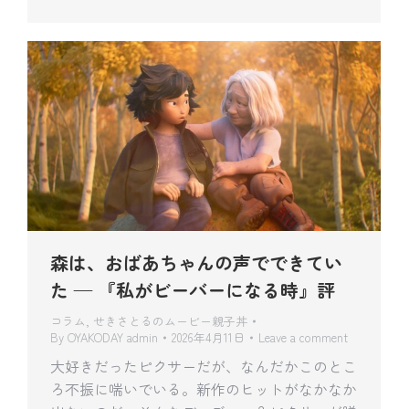
森は、おばあちゃんの声でできてい
た — 『私がビーバーになる時』評
コラム
,
せきさとるのムービー親子丼
By
OYAKODAY admin
2026年4月11日
Leave a comment
大好きだったピクサーだが、なんだかこのとこ
ろ不振に喘いでいる。新作のヒットがなかなか