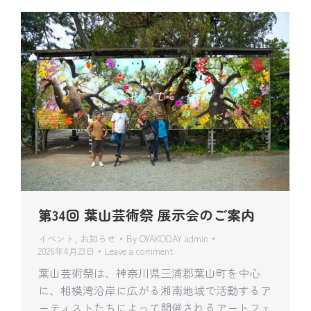
第34回 葉山芸術祭 展示会のご案内
イベント
,
お知らせ
By
OYAKODAY admin
2026年4月23日
Leave a comment
葉山芸術祭は、神奈川県三浦郡葉山町を中心
に、相模湾沿岸に広がる湘南地域で活動するア
ーティストたちによって開催されるアートフェ