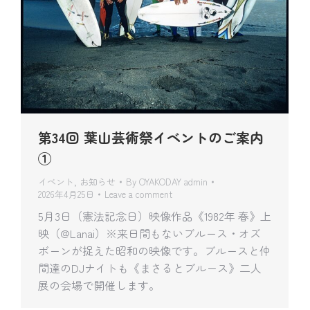
第34回 葉山芸術祭イベントのご案内
①
イベント
,
お知らせ
By
OYAKODAY admin
2026年4月25日
Leave a comment
5月3日（憲法記念日）映像作品《1982年 春》上
映（@Lanai）※来日間もないブルース・オズ
ボーンが捉えた昭和の映像です。ブルースと仲
間達のDJナイトも《まさるとブルース》二人
展の会場で開催します。