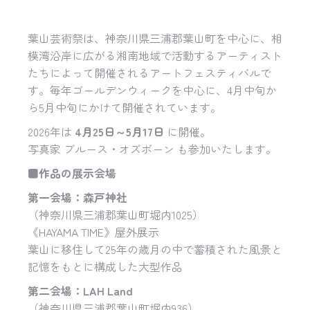
葉山芸術祭は、神奈川県三浦郡葉山町を中心に、相
模湾沿岸に広がる湘南地域で活動するアーティスト
たちによって開催されるアートフェスティバルで
す。毎年ゴールデンウィークを中心に、4月中旬か
ら5月中旬にかけて開催されています。
2026年は
4月25日～5月17日
に開催。
写真家 ブルース・オズボーン も参加いたします。
■
作品の展示会場
第一会場：森戸神社
（神奈川県三浦郡葉山町堀内1025）
《HAYAMA TIME》屋外展示
葉山に移住して25年の歳月の中で蓄積された風景と
記憶をもとに構成した大型作品
第二会場：
LAH Land
（神奈川県三浦郡葉山町堀内936）