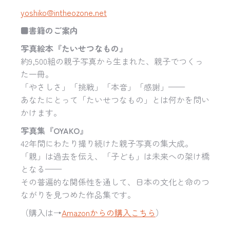
yoshiko@intheozone.net
■
書籍のご案内
写真絵本『たいせつなもの』
約9,500組の親子写真から生まれた、親子でつくっ
た一冊。
「やさしさ」「挑戦」「本音」「感謝」——
あなたにとって「たいせつなもの」とは何かを問い
かけます。
写真集『
OYAKO
』
42年間にわたり撮り続けた親子写真の集大成。
「親」は過去を伝え、「子ども」は未来への架け橋
となる——
その普遍的な関係性を通して、日本の文化と命のつ
ながりを見つめた作品集です。
（購入は→
Amazonからの購入こちら
）