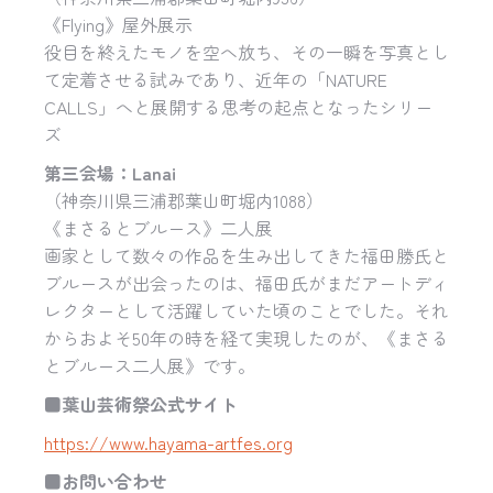
《Flying》屋外展示
役目を終えたモノを空へ放ち、その一瞬を写真とし
て定着させる試みであり、近年の「NATURE
CALLS」へと展開する思考の起点となったシリー
ズ
第三会場：
Lanai
（神奈川県三浦郡葉山町堀内1088）
《まさるとブルース》二人展
画家として数々の作品を生み出してきた福田勝氏と
ブルースが出会ったのは、福田氏がまだアートディ
レクターとして活躍していた頃のことでした。それ
からおよそ50年の時を経て実現したのが、《まさる
とブルース二人展》です。
■
葉山芸術祭公式サイト
https://www.hayama-artfes.org
■
お問い合わせ