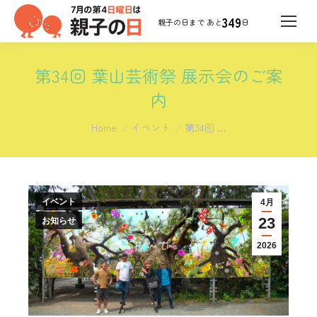
349
日
第34回 葉山芸術祭 展示会のご案
内
You are here:
Home
イベント
第34回 …
イベント
4月
23
お知らせ
2026