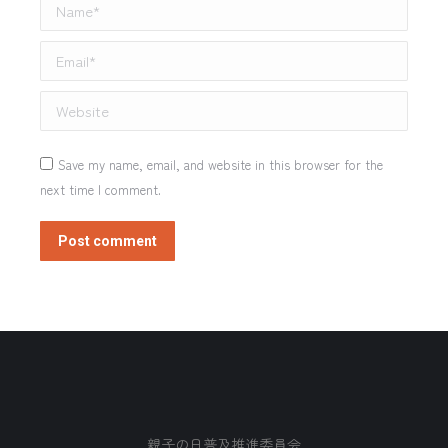
Name *
Email *
Website
Save my name, email, and website in this browser for the
next time I comment.
Post comment
親子の日普及推進委員会