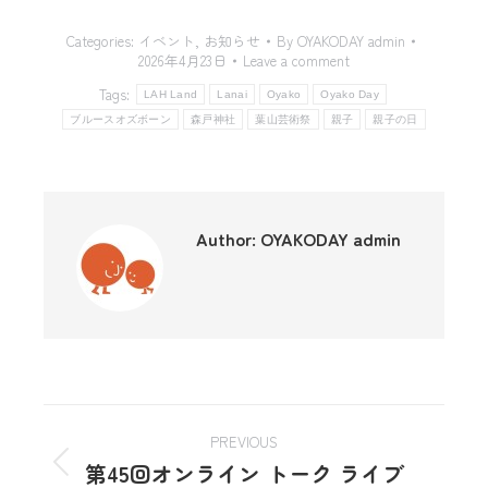
Categories:
イベント
,
お知らせ
By
OYAKODAY admin
2026年4月23日
Leave a comment
Tags:
LAH Land
Lanai
Oyako
Oyako Day
ブルースオズボーン
森戸神社
葉山芸術祭
親子
親子の日
Author:
OYAKODAY admin
PREVIOUS
第45回オンライン トーク ライブ