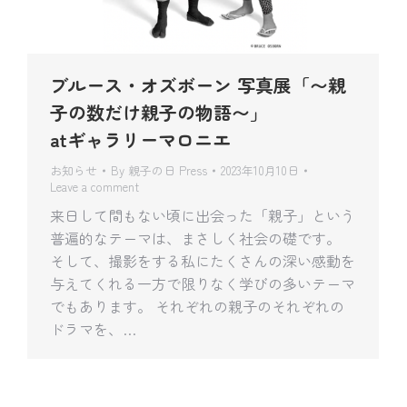
ブルース・オズボーン 写真展「〜親
子の数だけ親子の物語〜」
atギャラリーマロニエ
お知らせ
By
親子の日 Press
2023年10月10日
Leave a comment
来日して間もない頃に出会った「親子」という
普遍的なテーマは、まさしく社会の礎です。
そして、撮影をする私にたくさんの深い感動を
与えてくれる一方で限りなく学びの多いテーマ
でもあります。 それぞれの親子のそれぞれの
ドラマを、…