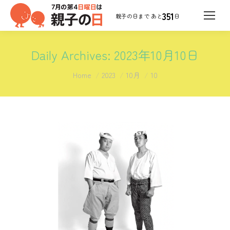
351
日
Daily Archives:
2023年10月10日
You are here:
Home
2023
10月
10