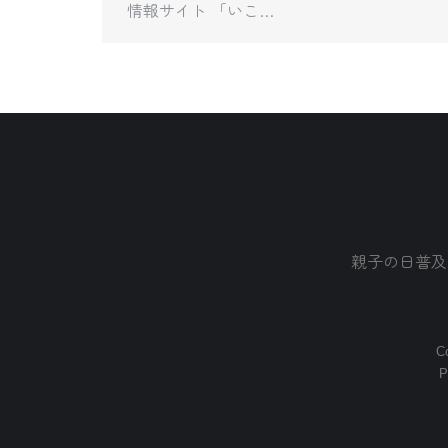
情報サイト 「いこ…
親子の日普及
Co
P