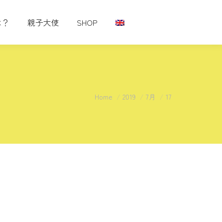
は？
親子大使
SHOP
You are here:
Home
2019
7月
17