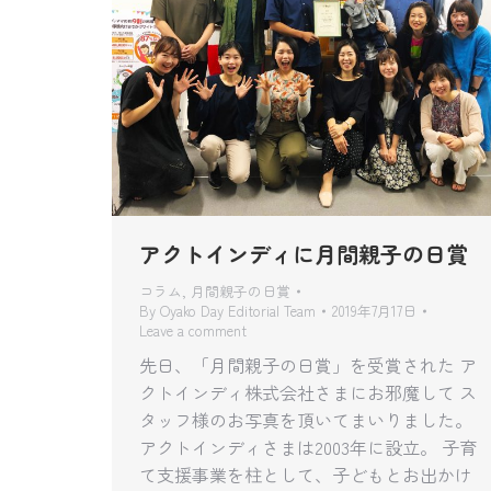
アクトインディに月間親子の日賞
コラム
,
月間親子の日賞
By
Oyako Day Editorial Team
2019年7月17日
Leave a comment
先日、「月間親子の日賞」を受賞された ア
クトインディ株式会社さまにお邪魔して ス
タッフ様のお写真を頂いてまいりました。
アクトインディさまは2003年に設立。 子育
て支援事業を柱として、子どもとお出かけ