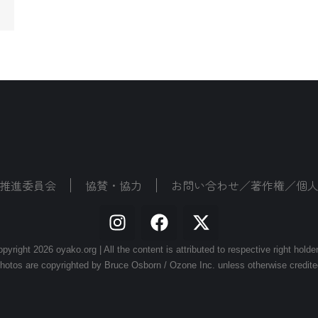
推進委員会
協賛・協力
お問い合わせ／著作権／個
pyright 2026 oyako.org | All the content is attributed to respective right holde
hotos are copyrighted by Bruce Osborn / Ozone Inc. unless otherwise credite