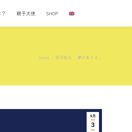
は？
親子大使
SHOP
You are here:
Home
百万母力
夢がありそ…
9月
3