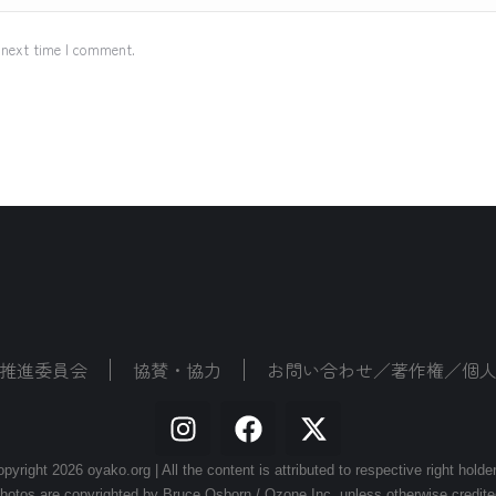
 next time I comment.
推進委員会
協賛・協力
お問い合わせ／著作権／個
pyright 2026 oyako.org | All the content is attributed to respective right holde
hotos are copyrighted by Bruce Osborn / Ozone Inc. unless otherwise credite