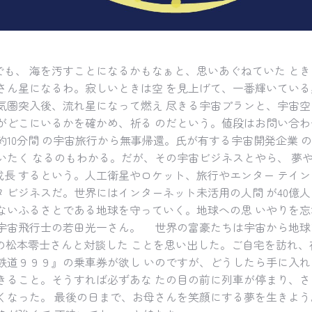
も、 海を汚すことになるかもなぁと、思いあぐねていた と
さん星になるわ。寂しいときは空 を見上げて、一番輝いている
圏突入後、流れ星になって燃え 尽きる宇宙プランと、宇宙空
がどこにいるかを確かめ、祈る のだという。値段はお問い合わ
約10分間 の宇宙旅行から無事帰還。氏が有する宇宙開発企業 
いたく なるのもわかる。だが、その宇宙ビジネスとやら、 夢
長 するという。人工衛星やロケット、旅行やエンター テイン
 ビジネスだ。世界にはインターネット未活用の人間 が40億
ないふるさとである地球を守っていく。地球への思 いやりを忘
宇宙飛行士の若田光一さん。 世界の富豪たちは宇宙から地球
の松本零士さんと対談した ことを思い出した。ご自宅を訪れ、
道９９９』の乗車券が欲し いのですが、どうしたら手に入れ
きること。そうすれば必ずあな たの目の前に列車が停まり、さ
なった。 最後の日まで、お母さんを笑顔にする夢を生きよう。