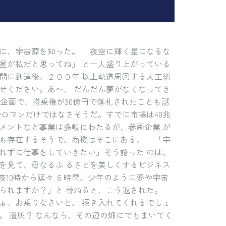
きに、宇宙葬を知った。 夜空に輝く星になるな
星が私だと思ってね」 と一人盛り上がっている
間に到達後、２００年 以上軌道周回する人工衛
せください。あ〜、 だんだん夢がなくなってき
の企画で、搭乗権が30億円で落札されたことも話
やロマンだけではなさそうだ。すでに市場は40兆
メントなど事業は多岐にわたるが、参画企業 が
人も存在するそうで、商機はそこにある。 「宇
れずに仕事をしていきたい」そう語った のは、
を見て、母なるふ るさとを美しくするビジネス
夜10時から延々 ６時間、少年のように夢や宇宙
られますか？」と 尋ねると、こう返された。
ぁ、お乗りなさいと、 招き入れてくれるでしょ
 遺灰？ なんなら、その辺の畑にでもまいてく