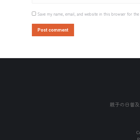
Save my name, email, and website in this browser for the
Post comment
親子の日普及
Co
P