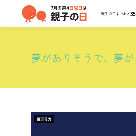
35
親子の日まであと
夢がありそうで、夢が
百万母力