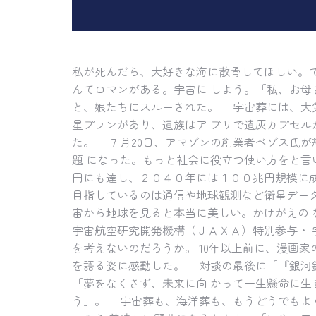
私が死んだら、大好きな海に散骨してほしい。で
んてロマンがある。宇宙に しよう。「私、お母
と、娘たちにスルーされた。 宇宙葬には、大気
星プランがあり、遺族はア プリで遺灰カプセル
た。 ７月20日、アマゾンの創業者ベゾス氏が
題 になった。もっと社会に役立つ使い方をと言
円にも達し、２０４０年には１００兆円規模に成
目指しているのは通信や地球観測など衛星データ
宙から地球を見ると本当に美しい。かけがえの 
宇宙航空研究開発機構（ＪＡＸＡ）特別参与・ 
を考えないのだろうか。 10年以上前に、漫画家
を語る姿に感動した。 対談の最後に「『銀河鉄
「夢をなくさず、未来に向 かって一生懸命に生
う」。 宇宙葬も、海洋葬も、もうどうでもよく