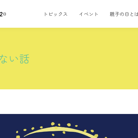
2
トピックス
イベント
親子の日と
日
ない話