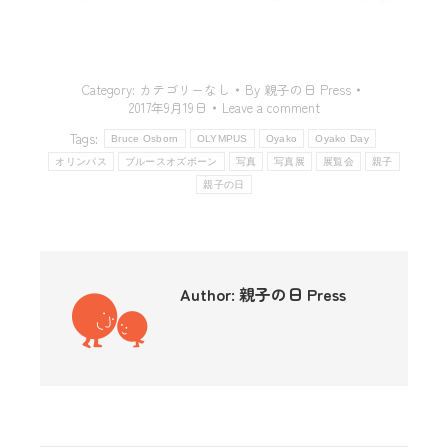
Category:
カテゴリーなし
By
親子の日 Press
2017年9月19日
Leave a comment
Tags:
Bruce Osborn
OLYMPUS
Oyako
Oyako Day
オリンパス
ブルースオズボーン
写真
写真展
展覧会
親子
親子の日
Author:
親子の日 Press