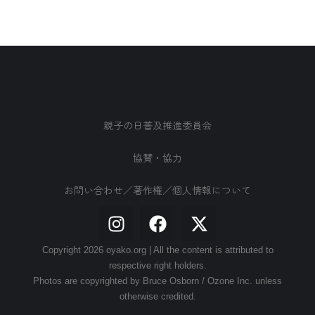
親子の日普及推進委員会
協賛・協力
お問い合わせ／著作権／個人情報について
Copyright 2026 oyako.org | All the content is attributed to
respective right holders.
Photos are copyrighted by Bruce Osborn / Ozone Inc. unless
otherwise credited.