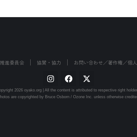
推進委員会
協賛・協力
お問い合わせ／著作権／個
pyright 2026 oyako.org | All the content is attributed to respective right holde
hotos are copyrighted by Bruce Osborn / Ozone Inc. unless otherwise credite