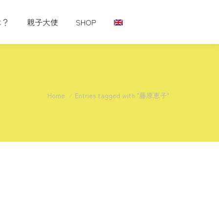
は？
親子大使
SHOP
You are here:
Home
Entries tagged with "藤原恵子"