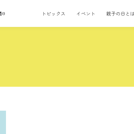
1
トピックス
イベント
親子の日と
日
子