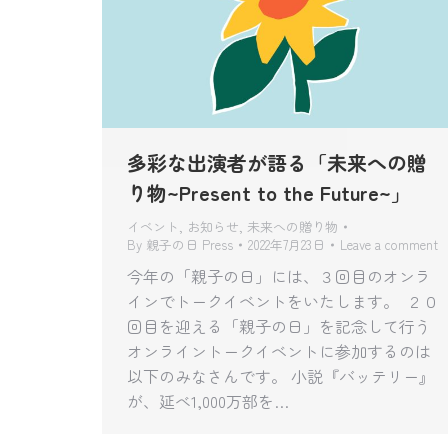
多彩な出演者が語る「未来への贈
り物~Present to the Future~」
イベント
,
お知らせ
,
未来への贈り物
By
親子の日 Press
2022年7月23日
Leave a comment
今年の「親子の日」には、３回目のオンラ
インでトークイベントをいたします。 ２０
回目を迎える「親子の日」を記念して行う
オンライントークイベントに参加するのは
以下のみなさんです。 小説『バッテリー』
が、延べ1,000万部を…