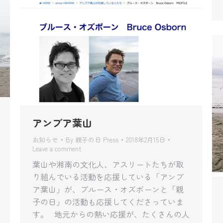
アンブア葉山
お知らせ
By
親子の日 Press
2018年2月15日
Leave a comment
葉山や湘南の文化人、アスリートたちが取
り組んでいる活動を応援している「アンブ
ア葉山」が、ブルース・オズボーンと「親
子の日」の活動も応援してくださっていま
す。 地元からの熱い応援が、たくさんの人