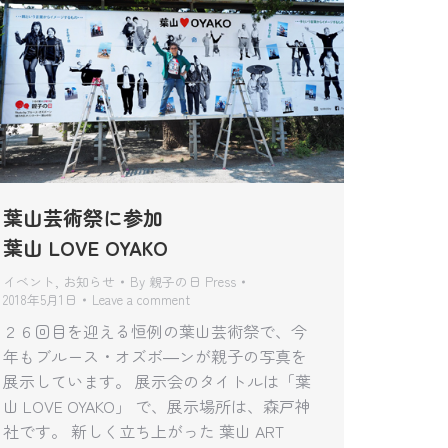
葉山芸術祭に参加
葉山 LOVE OYAKO
イベント
,
お知らせ
By
親子の日 Press
2018年5月1日
Leave a comment
２６回目を迎える恒例の葉山芸術祭で、今
年もブルース・オズボ―ンが親子の写真を
展示しています。 展示会のタイトルは「葉
山 LOVE OYAKO」 で、展示場所は、森戸神
社です。 新しく立ち上がった 葉山 ART