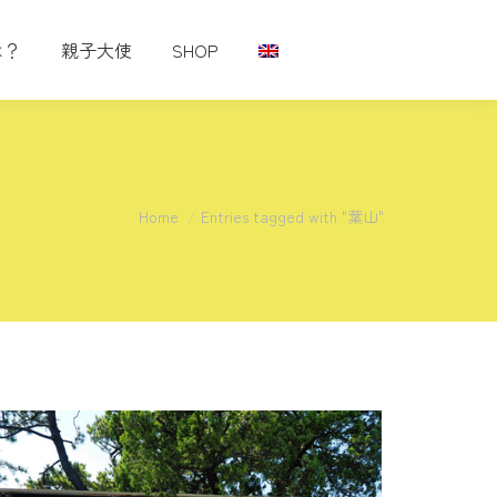
は？
親子大使
SHOP
You are here:
Home
Entries tagged with "葉山"