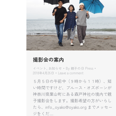
撮影会の案内
イベント
,
お知らせ
By
親子の日 Press
2018年4月26日
Leave a comment
５月５日の午前中（９時から１１時）、短
い時間ですけど、ブルース・オズボーンが
神奈川県葉山町にある森戸神社の境内で親
子撮影会をします。撮影希望の方がいらし
たら、info_oyako@oyako.org までメッセー
ジをくだ…