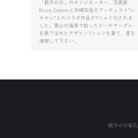
「親子の日」のオリジネーター、写真家
Bruce Osbornと沖縄在住のアーティスト“シ
キヤン”とのコラボ作品がTシャツ化されま
した。葉山の海岸で拾ったビーチサンダル
を散りばめたデザインTシャツを着て、夏を
満喫して下さい…
親子の日普及