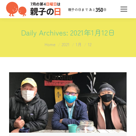
350
日
Daily Archives:
2021年1月12日
You are here:
Home
2021
1月
12