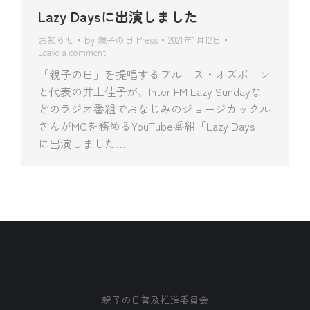
Lazy Daysに出演しました
お知らせ
By
親子の日 Press
2021年1月12日
Leave a comment
「親子の日」を提唱するブルース・オズボーン
と代表の井上佳子が、Inter FM Lazy Sundayな
どのラジオ番組でおなじみのジョージカックル
さんがMCを務めるYouTube番組「Lazy Days」
に出演しました…
親子の日普及推進委員会