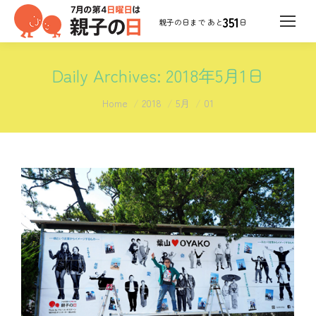
351
日
Daily Archives:
2018年5月1日
You are here:
Home
2018
5月
01