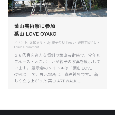
葉山芸術祭に参加
葉山 LOVE OYAKO
イベント
,
お知らせ
By
親子の日 Press
2018年5月1日
Leave a comment
２６回目を迎える恒例の葉山芸術祭で、今年も
ブルース・オズボ―ンが親子の写真を展示して
います。 展示会のタイトルは「葉山 LOVE
OYAKO」 で、展示場所は、森戸神社です。 新
しく立ち上がった 葉山 ART WALK …