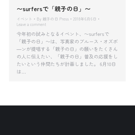
〜surfersで「親子の日」〜
イベント
By
親子の日 Press
2018年6月6日
Leave a comment
今年初の試みとなるイベント、〜surfersで
「親子の日」〜は、写真家のブルース・オズボ
―ンが提唱する「親子の日」の願いをたくさん
の人に伝えたい、「親子の日」普及の応援をし
たいという仲間たちが計画しました。 6月10日
は…