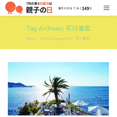
349
日
Tag Archives:
石川直宏
You are here:
Home
Entries tagged with "石川直宏"