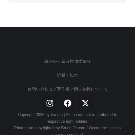
親子の日普及推進委員会
協賛・協力
お問い合わせ／著作権／個人情報について
Copyright 2026 oyako.org | All the content is attributed to
respective right holders.
Photos are copyrighted by Bruce Osborn / Ozone Inc. unless
otherwise credited.