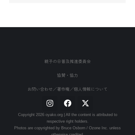
親子の日普及推進委員会
協賛・協力
お問い合わせ／著作権／個人情報について
Copyright 2026 oyako.org | All the content is attributed to
respective right holders.
Photos are copyrighted by Bruce Osborn / Ozone Inc. unless
otherwise credited.