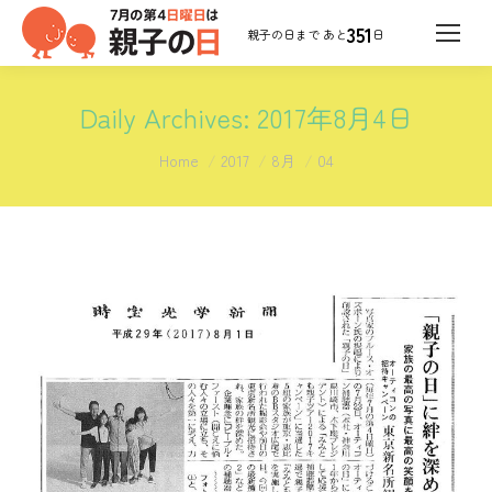
351
日
Daily Archives:
2017年8月4日
You are here:
Home
2017
8月
04