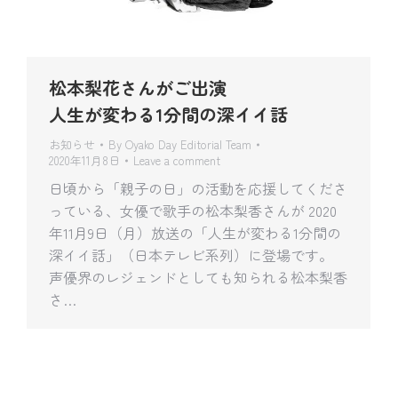
松本梨花さんがご出演
人生が変わる1分間の深イイ話
お知らせ
By
Oyako Day Editorial Team
2020年11月8日
Leave a comment
日頃から「親子の日」の活動を応援してくださ
っている、女優で歌手の松本梨香さんが 2020
年11月9日（月）放送の「人生が変わる1分間の
深イイ話」（日本テレビ系列）に登場です。
声優界のレジェンドとしても知られる松本梨香
さ…