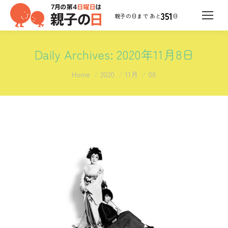
351
日
Daily Archives:
2020年11月8日
You are here:
Home
2020
11月
08