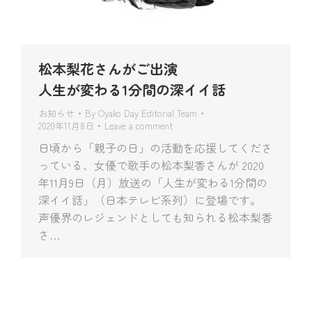
松本梨花さんがご出演
人生が変わる1分間の深イイ話
お知らせ
By
Oyako Day Editorial Team
2020年11月8日
Leave a comment
日頃から「親子の日」の活動を応援してくださ
っている、女優で歌手の松本梨香さんが 2020
年11月9日（月）放送の「人生が変わる1分間の
深イイ話」（日本テレビ系列）に登場です。
声優界のレジェンドとしても知られる松本梨香
さ…