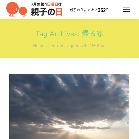
352
日
Tag Archives:
帰る家
You are here:
Home
Entries tagged with "帰る家"