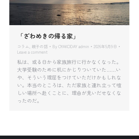
「ざわめきの帰る家」
コラム
,
親子の話
By
OYAKODAY admin
2026年5月9日
Leave a comment
私は、或る日から家族旅行に行かなくなった。
大学受験のために机にかじりついていた……い
や、そういう理屈をつけていただけかもしれな
い。本当のところは、ただ家族と連れ立って喧
しい場所へ赴くことに、理由が見いだせなくな
ったのだ。