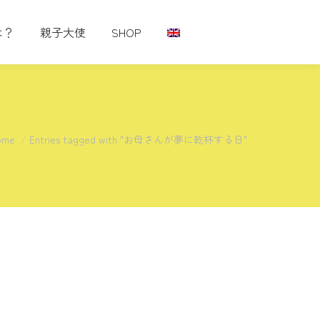
は？
親子大使
SHOP
u are here:
ome
Entries tagged with "お母さんが夢に乾杯する日"