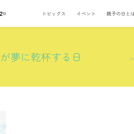
2
トピックス
イベント
親子の日と
日
んが夢に乾杯する日
Yo
H