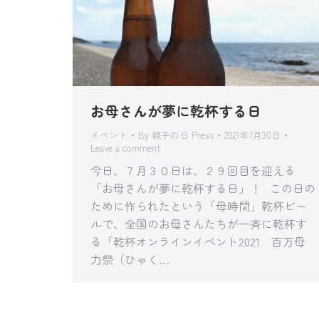
お母さんが夢に乾杯する日
イベント
By
親子の日 Press
2021年7月30日
Leave a comment
今日、７月３０日は、２９回目を迎える
「お母さんが夢に乾杯する日」！ この日の
ために作られたという「母時間」乾杯ビー
ルで、全国のお母さんたちが一斉に乾杯す
る「乾杯オンラインイベント2021 百万母
力祭（ひゃく…