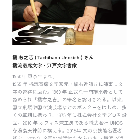
橘 右之吉 (Tachibana Unokichi) さん
橘流寄席文字・江戸文字書家
1950年 東京生まれ。
1965 年 橘流寄席文字家元・橘右近師匠に師事し文
字の習得に励む。1969 年 正式な一門継承者として
認められ「橘右之吉」の筆名を認可される。以来、
国立劇場や国立演芸場などのポスターをはじめ、多
くの筆耕に携わり、1975 年に株式会社文字プロを設
立。2010 年 オフィス兼工房である株式会社 UNOS
を湯島天神前に構える。2015年 文の京技能名匠者
認定。2013年 全国地域活性たからいち in 横浜 グラ