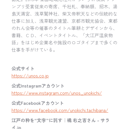
ンプリ受賞従来の寄席、千社札、奉納額、招木、湯
島天満宮、浅草鷲神社、柴又帝釈天などの伝統的な
仕事に加え、浅草観光連盟、京都市観光協会、東都
のれん会等の催事のタイトル筆耕とデザインから、
書籍、ＣＤ、イベントタイトル、「大江戸温泉物
語」をはじめ企業名や施設のロゴタイプまで多くの
仕事を手がけている。
公式サイト
https://unos.co.jp
公式Instagramアカウント
https://www.instagram.com/unos_unokichi/
公式Facebookアカウント
https://www.facebook.com/unokichi.tachibana/
江戸の粋を“文字”に託す｜橘 右之吉さん – サラ
イ.jp