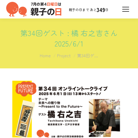
349
日
第34回ゲスト : 橘 右之吉さん
2025/6/1
You are here:
Home
Project
第34回ゲ…