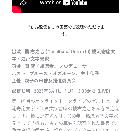
↑Live配信をこの画面でご視聴いただけま
す。
出演 : 橘 右之吉 (Tachibana Unokichi) 橘流寄席文
字・江戸文字書家
司会 : 関 智 / 編集者、プロデューサー
ホスト : ブルース・オズボーン、井上佳子
主催 : 親子の日普及推進委員会
配信日時 : 2025年6月1日（日）13:00から (LIVE)
第34回目のオンライントークライブのゲストは、橘
流寄席文字・江戸文字書家の橘右之吉さんをお迎え
します。橘右之吉さんは、1969年、橘流寄席文字家
元として「橘右之吉」の筆名を認可された書家で、
国立劇場や国立演芸場などのポスターをはじめ、従