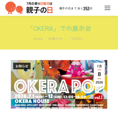
353
日
「OKERA」での展示会
You are here:
Home
お知らせ
「OKER…
お知らせ
7月
8
2026