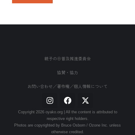
親子の日普及推進委員会
協賛・協力
お問い合わせ／著作権／個人情報について
Copyright 2026 oyako.org | All the content is attributed to
respective right holders.
Photos are copyrighted by Bruce Osborn / Ozone Inc. unless
otherwise credited.