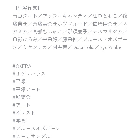
【出展作家】
青山タルト／アップルキャンディ／江口ともこ／後
藤典子／斉藤美奈子ボツフォード／佐崎佳奈子／ス
ガミカ／高部むしゅこ／那須慶子／ナスマサタカ／
日影ひろみ／平田好／藤田伸／ブルース・オズボー
ン／ミヤタチカ／村井茜／Dixonholic／Ryu Ambe
#OKERA
#オケラハウス
#平塚
#平塚アート
#展覧会
#アート
#イラスト
#写真
#ブルースオズボーン
#ビーチサンダル