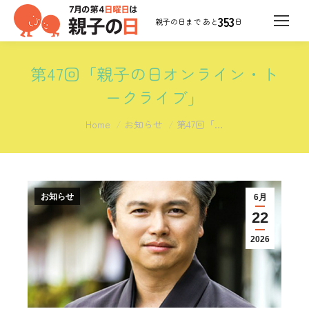
353
日
第47回「親子の日オンライン・ト
ークライブ」
You are here:
Home
お知らせ
第47回「…
お知らせ
6月
22
2026