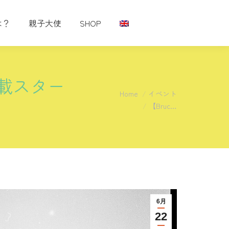
は？
親子大使
SHOP
te連載スター
You are here:
Home
イベント
【Bruc…
6月
22