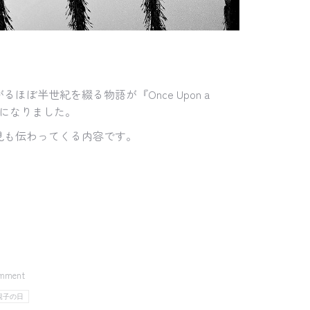
半世紀を綴る物語が『Once Upon a
とになりました。
見も伝わってくる内容です。
omment
親子の日