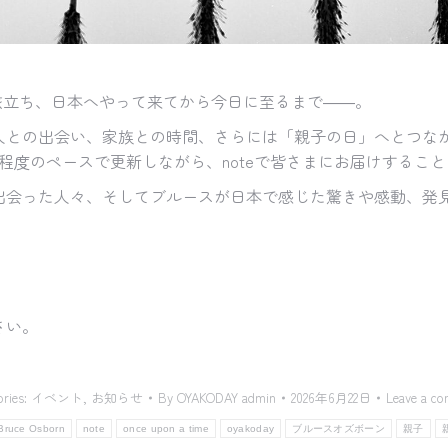
を旅立ち、日本へやって来てから今日に至るまで――。
の出会い、家族との時間、さらには「親子の日」へとつながるほぼ
回程度のペースで更新しながら、noteで皆さまにお届けするこ
出会った人々、そしてブルースが日本で感じた驚きや感動、発
さい。
ories:
イベント
,
お知らせ
By
OYAKODAY admin
2026年6月22日
Leave a c
Bruce Osborn
note
once upon a time
oyakoday
ブルースオズボーン
親子