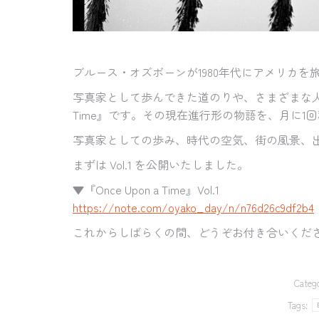
ブルース・オズボーンが1980年代にアメリカ
写真家として歩んできた道のりや、さまざまな人と
Time』です。その現在進行形の物語を、月に1
写真家としての歩み、時代の空気、街の風景、
まずは Vol.1 を公開いたしました。
▼『Once Upon a Time』Vol.1
https://note.com/oyako_day/n/n76d26c9df2b4
これからしばらくの間、どうぞお付き合いくだ
Categ
Tags: