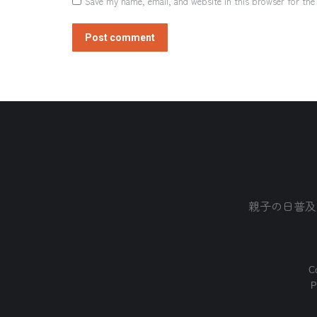
Save my name, email, and website in this browser for the
Post comment
親子の日普及
Co
P