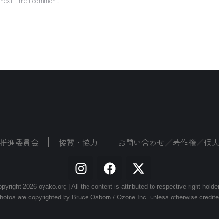
 next time I comment.
推進委員会
協賛・協力
お問い合わせ／著作権／個
pyright 2026 oyako.org | All the content is attributed to respective right holde
hotos are copyrighted by Bruce Osborn / Ozone Inc. unless otherwise credite