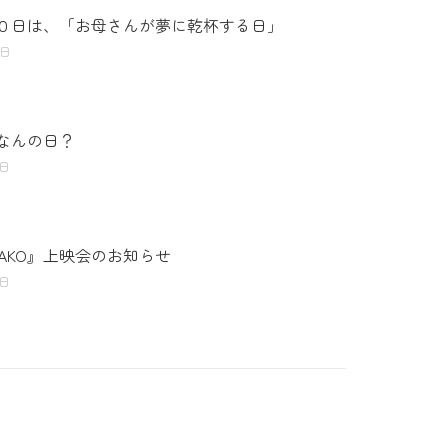
０日は、「お母さんが夢に乾杯する日」
8日
なんの日？
5日
YAKO』上映会のお知らせ
3日