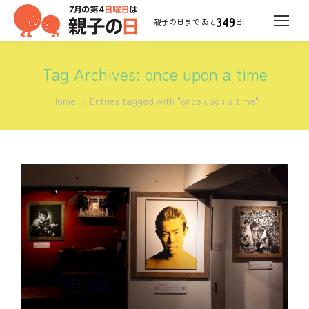
349
日
Tag Archives:
once upon a time
You are here:
Home
Entries tagged with "once upon a time"