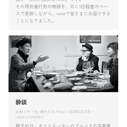
その現在進行形の物語を、月に1回程度のペー
スで更新しながら、noteで皆さまにお届けする
ことになりました。
酔談
お知らせ
By
親子の日 Press
2022年3月27日
Leave a comment
親子の日」オリジネーターのブルースの写真展