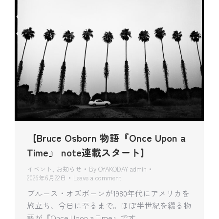
【Bruce Osborn 物語『Once Upon a
Time』 note連載スタート】
イベント
,
お知らせ
By
OYAKODAY admin
2026年6月22日
Leave a comment
ブルース・オズボーンが1980年代にアメリカを
旅立ち、今日に至るまで。ほぼ半世紀を綴る物
語が『Once Upon a Time』です。