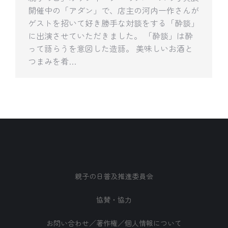
開催中の「アダン」で、店主の河内一作さんが
ゲストを招いて好き勝手な対談をする「酔談」
に出演させていただきました。 「酔談」は酔
って語らうを意図した造語。 美味しいお酒と
つまみを肴…
親子の日普及推進委員会
協賛・協力
お問い合わせ／著作権／個人情報について