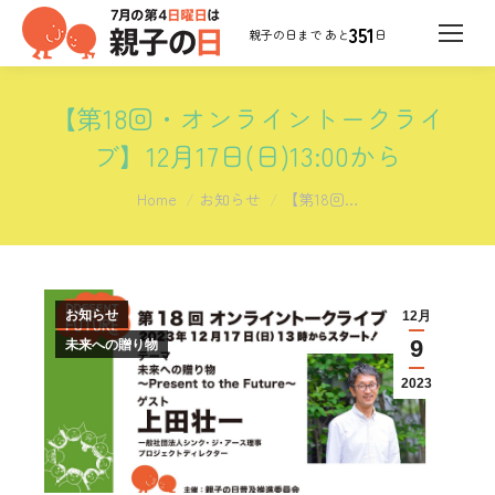
351
日
【第18回・オンライントークライ
ブ】12月17日(日)13:00から
You are here:
Home
お知らせ
【第18回…
お知らせ
12月
9
未来への贈り物
2023