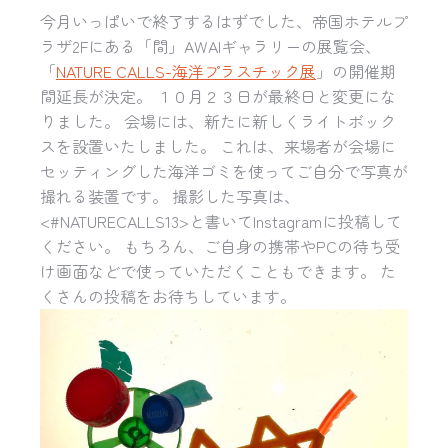
今月いっぱいで終了するはずでした、帝国ホテルプ
ラザ2Fにある「間」AWAIギャラリーの展覧会、
「
NATURE CALLS-海洋プラスチック展
」の開催期
間延長が決定。 １０月２３日が最終日と変更にな
りました。 会場には、新たに新しくライトボック
スを設置いたしました。 これは、来場者が会場に
セッティングした海洋ゴミを使ってご自分で写真が
撮れる装置です。 撮影した写真は、
<#NATURECALLS13>と書いてInstagramに投稿して
ください。 もちろん、ご自身の携帯やPCの待ち受
け画面などで使っていただくこともできます。 た
くさんの投稿をお待ちしています。