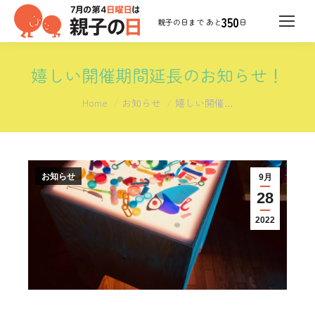
350
日
嬉しい開催期間延長のお知らせ！
You are here:
Home
お知らせ
嬉しい開催…
お知らせ
9月
28
2022