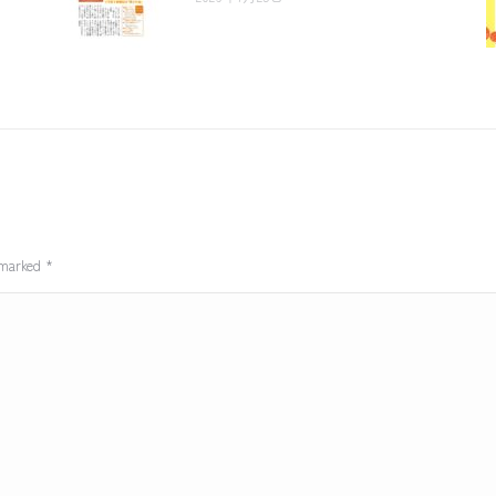
e marked
*