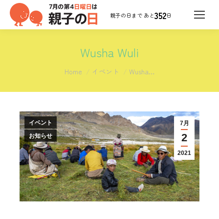
352
日
Wusha Wuli
You are here:
Home
イベント
Wusha…
イベント
7月
2
お知らせ
2021