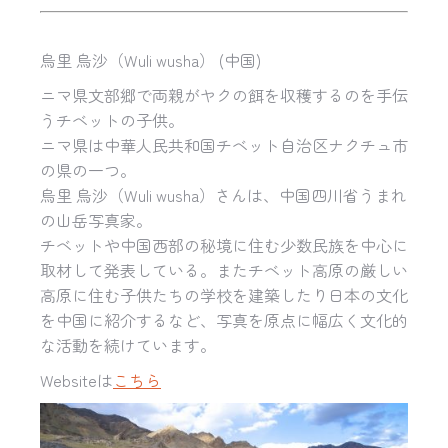
烏里 烏沙（Wuli wusha） (中国)
ニマ県文部郷で両親がヤクの餌を収穫するのを手伝
うチベットの子供。
ニマ県は中華人民共和国チベット自治区ナクチュ市
の県の一つ。
烏里 烏沙（Wuli wusha）さんは、中国四川省うまれ
の山岳写真家。
チベットや中国西部の秘境に住む少数民族を中心に
取材して発表している。またチベット高原の厳しい
高原に住む子供たちの学校を建築したり日本の文化
を中国に紹介するなど、写真を原点に幅広く文化的
な活動を続けています。
Websiteは
こちら