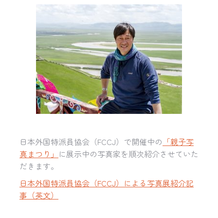
日本外国特派員協会（
FCCJ
）で開催中の
「親子写
真まつり」
に展示中の写真家を順次紹介させていた
だきます。
日本外国特派員協会（FCCJ）による写真展紹介記
事（英文）