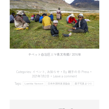
チベット自治区ニマ県文布郷/ 2016年
Categories:
イベント
,
お知らせ
By
親子の日 Press
2021年7月2日
Leave a comment
Tags:
Laetitia Vancon
日本外国特派員協会
親子写真まつり