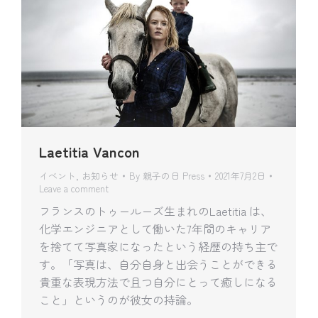
Laetitia Vancon
イベント
,
お知らせ
By
親子の日 Press
2021年7月2日
Leave a comment
フランスのトゥールーズ生まれのLaetitia は、
化学エンジニアとして働いた7年間のキャリア
を捨てて写真家になったという経歴の持ち主で
す。「写真は、自分自身と出会うことができる
貴重な表現方法で且つ自分にとって癒しになる
こと」というのが彼女の持論。