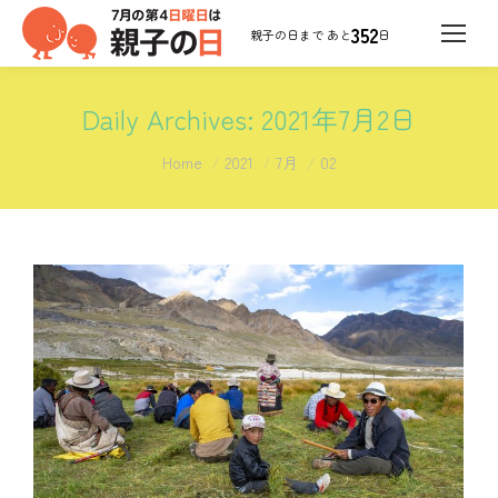
352
日
Daily Archives:
2021年7月2日
You are here:
Home
2021
7月
02