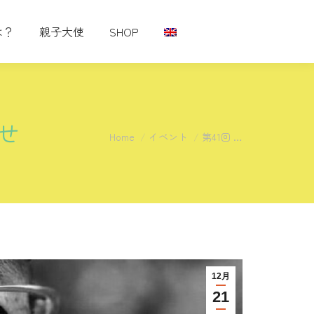
は？
親子大使
SHOP
せ
You are here:
Home
イベント
第41回 …
12月
21