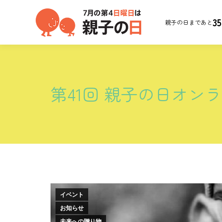
35
親子の日まであと
第41回 親子の日オ
イベント
お知らせ
未来への贈り物