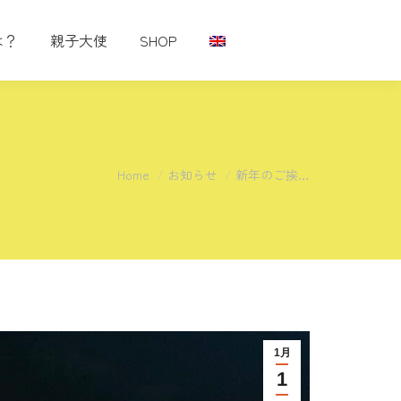
は？
親子大使
SHOP
You are here:
Home
お知らせ
新年のご挨…
1月
1