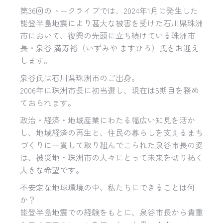
第
36
回のトークライブでは、
2024
年
1
月に発生した
能登半島地震により甚大な被害を受けた石川県珠洲
市において、復興の先頭に立ち続けている珠洲市
長・泉谷 満寿裕（いずみや ますひろ）氏をお迎え
します。
泉谷氏は石川県珠洲市のご出身。
2006
年に珠洲市長に初当選し、現在は
5
期目を務め
ておられます。
政治・経済・地域産業にわたる幅広い知見を活か
し、地域経済の再生と、住民の暮らしを支えるまち
づくりに一貫して取り組んでこられた泉谷市長の姿
は、被災地・珠洲市の人々にとって未来を切り拓く
大きな希望です。
不安定な地球環境の中、私たちにできることは何
か？
能登半島地震での経験をもとに、泉谷市長から貴重