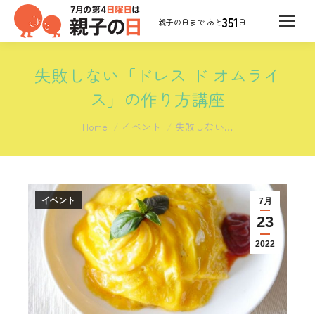
351
日
失敗しない「ドレス ド オムライ
ス」の作り方講座
You are here:
Home
イベント
失敗しない…
イベント
7月
23
2022