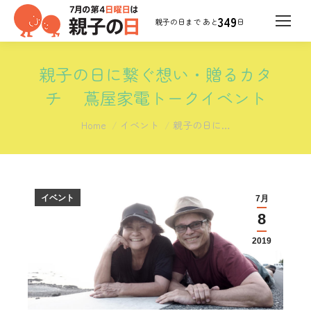
349
日
親子の日に繋ぐ想い・贈るカタ
チ 蔦屋家電トークイベント
You are here:
Home
イベント
親子の日に…
イベント
7月
8
2019