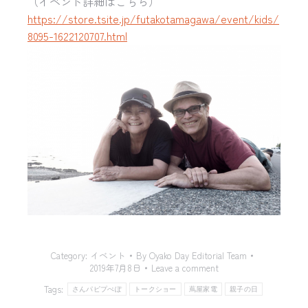
（イベント詳細はこちら）
https://store.tsite.jp/
futakotamagawa/event/kids/
8095-1622120707.html
Category:
イベント
By
Oyako Day Editorial Team
2019年7月8日
Leave a comment
Tags:
さんパピプぺぽ
トークショー
蔦屋家電
親子の日