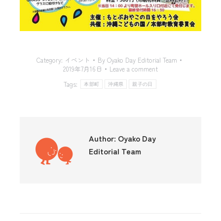
Category:
イベント
By
Oyako Day Editorial Team
2019年7月16日
Leave a comment
Tags:
本部町
沖縄県
親子の日
Author:
Oyako Day
Editorial Team