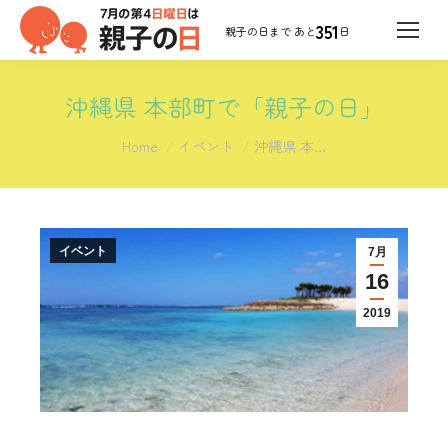
351
日
沖縄県 本部町で「親子の日」
You are here:
Home
イベント
沖縄県 本…
イベント
7月
16
2019