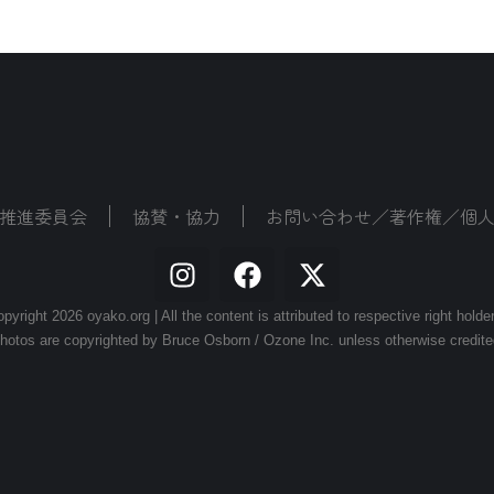
推進委員会
協賛・協力
お問い合わせ／著作権／個
pyright 2026 oyako.org | All the content is attributed to respective right holde
hotos are copyrighted by Bruce Osborn / Ozone Inc. unless otherwise credite