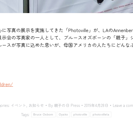
心に写真の展示を実
施してきた
「Photoville」が、LAの
Annenber
展示会の写真家の一人として、ブルースオズボーンの「親子」
ルースが写真に込めた思いが、
母国アメリカの人たちにどんな
ldren/
ories:
イベント
,
お知らせ
By
親子の日 Press
2019年4月28日
Leave a co
Tags:
Bruce Osborn
Oyako
photoville
photovillela