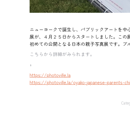
ニューヨークで誕生し、
パブリックアートを中
展が、
４月２５日からスタートしました。
この
初めての公開とな
る日本の親子写真展です。
ブ
こちらから詳細がみられます。
↓
https://photoville.la
https://photoville.la/oyako-
japanese-parents-chi
Categ