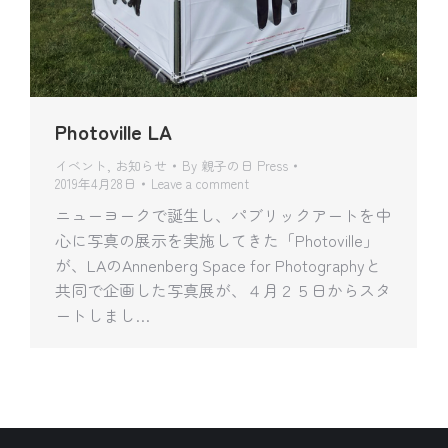
Photoville LA
イベント
,
お知らせ
By
親子の日 Press
2019年4月28日
Leave a comment
ニューヨークで誕生し、パブリックアートを中
心に写真の展示を実施してきた「Photoville」
が、LAのAnnenberg Space for Photographyと
共同で企画した写真展が、４月２５日からスタ
ートしまし…