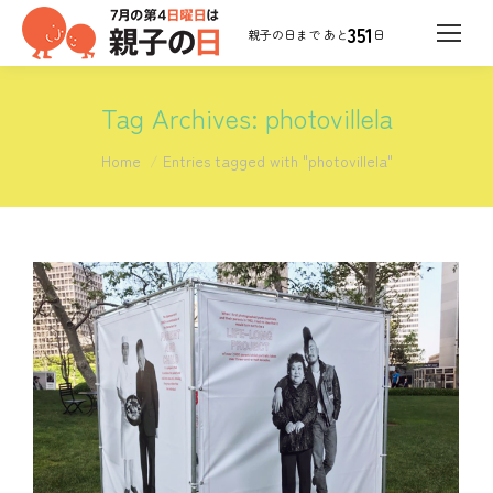
351
日
Tag Archives:
photovillela
You are here:
Home
Entries tagged with "photovillela"