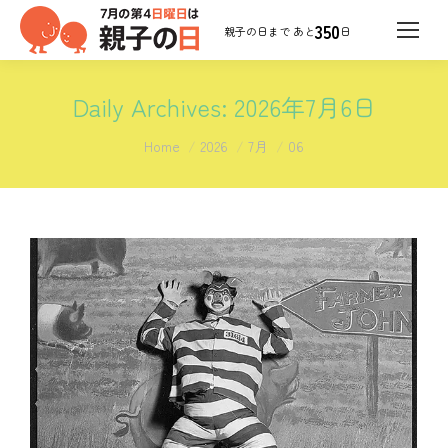
350
日
Daily Archives:
2026年7月6日
You are here:
Home
2026
7月
06