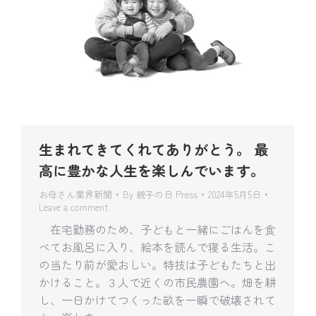
生まれてきてくれてありがとう。 最
高に豊かな人生を楽しんでいます。
お母さん業界新聞
By
親子の日 Press
2024年5月5日
Leave a comment
在宅勤務のため、子どもと一緒にごはんを食
べてお風呂に入り、絵本を読んで寝る生活。こ
の当たり前が愛おしい。特技は子どもたちと出
かけること。３人で近くの市民農園へ。畑を耕
し、一日かけてつくった畝を一瞬で破壊されて