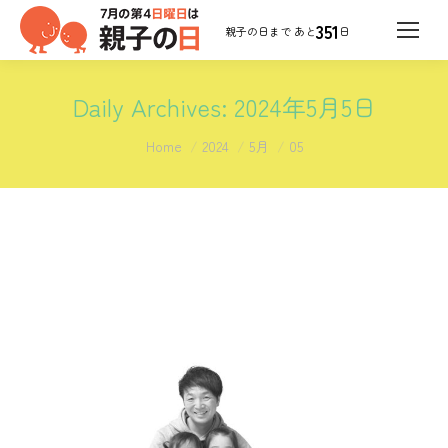
351
日
Daily Archives:
2024年5月5日
You are here:
Home
2024
5月
05