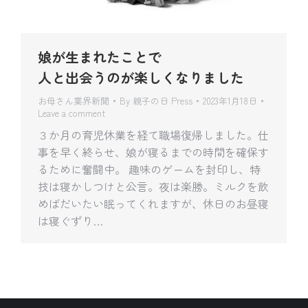
娘が生まれたことで
人と出会うのが楽しくなりました
お母さん業界新聞
By
親子の日 Press
2023年1月18日
Leave a comment
３か月の育児休業を経て職場復帰しました。仕
事を早く終らせ、娘が寝るまでの時間を確保す
るために奮闘中。 趣味のゲームを封印し、特
技は寝かしつけと公言。夜は楽勝。ミルクを飲
めばだいたい眠ってくれますが、休日のお昼寝
は寝ぐずり…