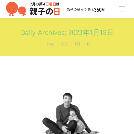
350
日
Daily Archives:
2023年1月18日
You are here:
Home
2023
1月
18